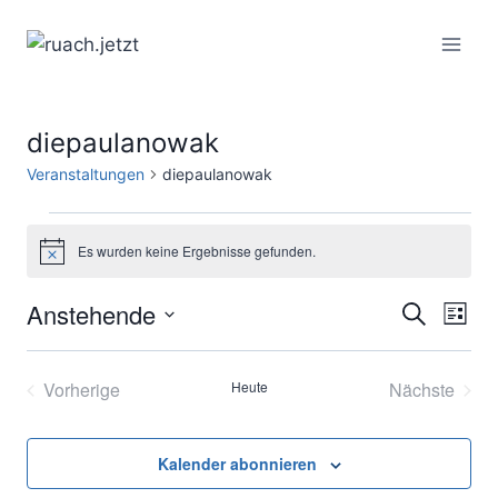
Zum
Inhalt
springen
diepaulanowak
Veranstaltungen
diepaulanowak
Veranstaltungen
Es wurden keine Ergebnisse gefunden.
Hinweis
Anstehende
Ver
Verans
Suche
Liste
Datum
Ans
Suche
wählen.
Vorherige
Heute
Nächste
Nav
und
Veranstaltungen
Veransta
Ansich
Kalender abonnieren