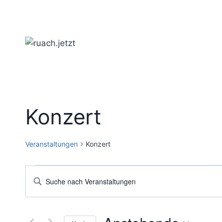
Zum
Inhalt
springen
Konzert
Veranstaltungen
Konzert
Veranstaltungen
Veranstaltungen
Bitte
Schlüsselwort
Suche
eingeben.
und
Suche