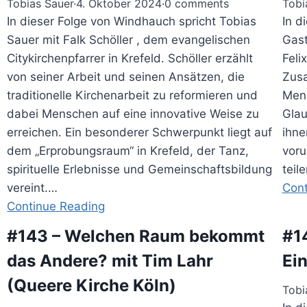
Tobias Sauer
·
4. Oktober 2024
·
0 comments
Tobi
In dieser Folge von Windhauch spricht Tobias
In d
Sauer mit Falk Schöller , dem evangelischen
Gast
Citykirchenpfarrer in Krefeld. Schöller erzählt
Feli
von seiner Arbeit und seinen Ansätzen, die
Zusa
traditionelle Kirchenarbeit zu reformieren und
Mens
dabei Menschen auf eine innovative Weise zu
Glau
erreichen. Ein besonderer Schwerpunkt liegt auf
ihne
dem „Erprobungsraum“ in Krefeld, der Tanz,
voru
spirituelle Erlebnisse und Gemeinschaftsbildung
teil
vereint.…
Cont
Continue Reading
#143 – Welchen Raum bekommt
#1
das Andere? mit Tim Lahr
Ei
(Queere Kirche Köln)
Tobi