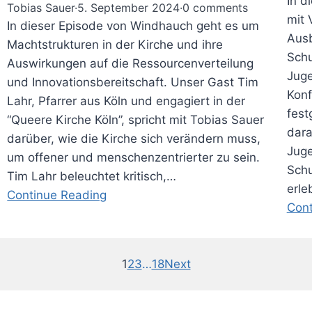
In d
Tobias Sauer
·
5. September 2024
·
0 comments
mit 
In dieser Episode von Windhauch geht es um
Ausb
Machtstrukturen in der Kirche und ihre
Schu
Auswirkungen auf die Ressourcenverteilung
Juge
und Innovationsbereitschaft. Unser Gast Tim
Konf
Lahr, Pfarrer aus Köln und engagiert in der
fest
“Queere Kirche Köln”, spricht mit Tobias Sauer
dara
darüber, wie die Kirche sich verändern muss,
Juge
um offener und menschenzentrierter zu sein.
Schu
Tim Lahr beleuchtet kritisch,…
erl
Continue Reading
Cont
1
2
3
…
18
Next