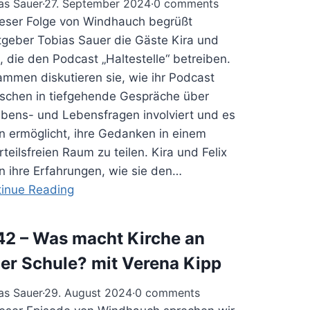
as Sauer
·
27. September 2024
·
0 comments
ieser Folge von Windhauch begrüßt
geber Tobias Sauer die Gäste Kira und
x, die den Podcast „Haltestelle“ betreiben.
mmen diskutieren sie, wie ihr Podcast
chen in tiefgehende Gespräche über
bens- und Lebensfragen involviert und es
n ermöglicht, ihre Gedanken in einem
rteilsfreien Raum zu teilen. Kira und Felix
en ihre Erfahrungen, wie sie den…
inue Reading
42 – Was macht Kirche an
ner Schule? mit Verena Kipp
as Sauer
·
29. August 2024
·
0 comments