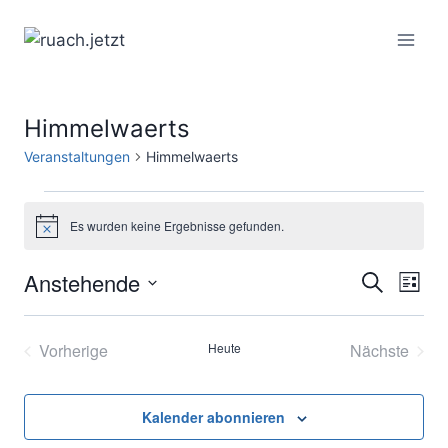
Zum
Inhalt
springen
Himmelwaerts
Veranstaltungen
Himmelwaerts
Veranstaltungen
Es wurden keine Ergebnisse gefunden.
Hinweis
Anstehende
Ver
Verans
Suche
Liste
Datum
Ans
Suche
wählen.
Vorherige
Heute
Nächste
Nav
und
Veranstaltungen
Veransta
Ansich
Kalender abonnieren