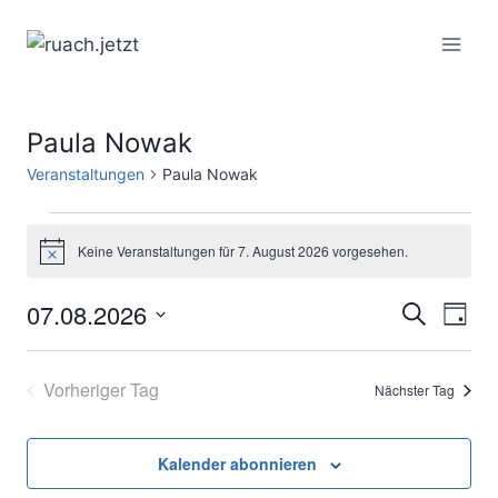
Zum
Inhalt
springen
Paula Nowak
Veranstaltungen
Paula Nowak
Veranstaltungen
Keine Veranstaltungen für 7. August 2026 vorgesehen.
Hinweis
für
07.08.2026
Ver
Verans
Suche
7.
Tag
Datum
Ans
Suche
August
wählen.
Vorheriger Tag
Nächster Tag
Nav
und
2026
Ansich
Kalender abonnieren