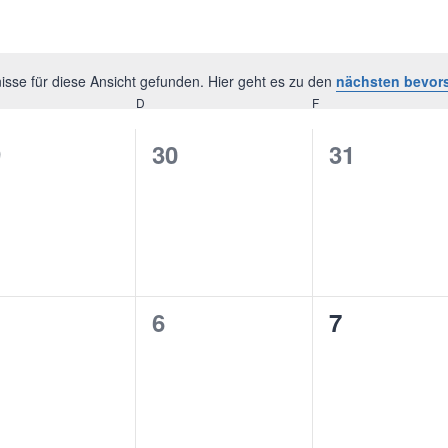
sse für diese Ansicht gefunden. Hier geht es zu den
nächsten bevor
Hinweis
TWOCH
D
DONNERSTAG
F
FREITAG
0
0
9
30
31
ranstaltungen,
Veranstaltungen,
Veranstal
0
0
6
7
ranstaltungen,
Veranstaltungen,
Veranstal