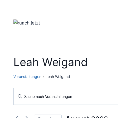
Zum
Inhalt
springen
Leah Weigand
Veranstaltungen
Leah Weigand
Veranstaltungen
Veranstaltungen
Bitte
Schlüsselwort
Suche
eingeben.
und
Suche