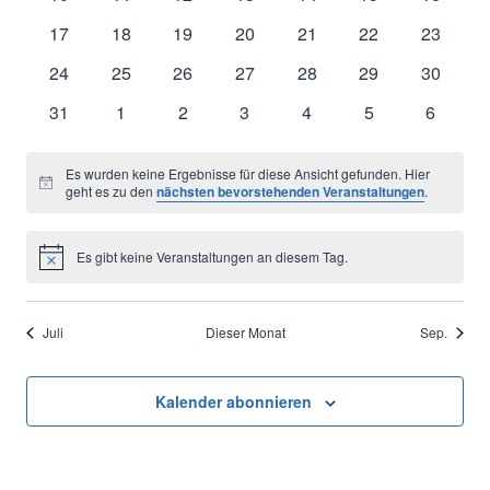
Naviga
Veranstaltungen
Veranstaltungen
Veranstaltungen
Veranstaltungen
Veranstaltungen
Veranstaltungen
Veransta
0
0
0
0
0
0
0
17
18
19
20
21
22
23
Veranstaltungen
Veranstaltungen
Veranstaltungen
Veranstaltungen
Veranstaltungen
Veranstaltungen
Veransta
0
0
0
0
0
0
0
24
25
26
27
28
29
30
Veranstaltungen
Veranstaltungen
Veranstaltungen
Veranstaltungen
Veranstaltungen
Veranstaltungen
Veransta
0
0
0
0
0
0
0
31
1
2
3
4
5
6
Veranstaltungen
Veranstaltungen
Veranstaltungen
Veranstaltungen
Veranstaltungen
Veranstaltungen
Veranst
Es wurden keine Ergebnisse für diese Ansicht gefunden. Hier
Hinweis
geht es zu den
nächsten bevorstehenden Veranstaltungen
.
Es gibt keine Veranstaltungen an diesem Tag.
Hinweis
Juli
Dieser Monat
Sep.
Kalender abonnieren