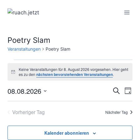
Zum
Inhalt
springen
Poetry Slam
Veranstaltungen
Poetry Slam
Veranstaltungen
Keine Veranstaltungen für 8. August 2026 vorgesehen. Hier geht
Hinweis
es zu den
nächsten bevorstehenden Veranstaltungen
.
für
08.08.2026
Ver
8.
Verans
Suche
Tag
Datum
Ans
August
Suche
wählen.
Vorheriger Tag
Nächster Tag
Nav
2026
und
Ansich
Kalender abonnieren