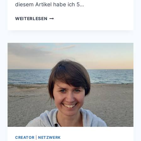
diesem Artikel habe ich 5…
GLAUBE
WEITERLESEN
UND
FEMINISMUS
–
5
EINSTIEGE
INS
THEMA
CREATOR
|
NETZWERK