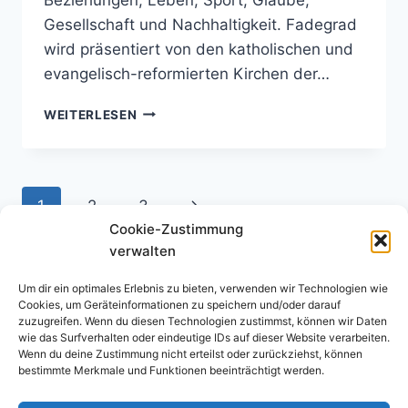
Gesellschaft und Nachhaltigkeit. Fadegrad
wird präsentiert von den katholischen und
evangelisch-reformierten Kirchen der…
FADEGRAD-
WEITERLESEN
PODCAST
Seitennavigation
Nächste
1
2
3
Cookie-Zustimmung
Seite
verwalten
Um dir ein optimales Erlebnis zu bieten, verwenden wir Technologien wie
Cookies, um Geräteinformationen zu speichern und/oder darauf
zuzugreifen. Wenn du diesen Technologien zustimmst, können wir Daten
wie das Surfverhalten oder eindeutige IDs auf dieser Website verarbeiten.
Wenn du deine Zustimmung nicht erteilst oder zurückziehst, können
bestimmte Merkmale und Funktionen beeinträchtigt werden.
Impressum
Datenschutz­erklärung