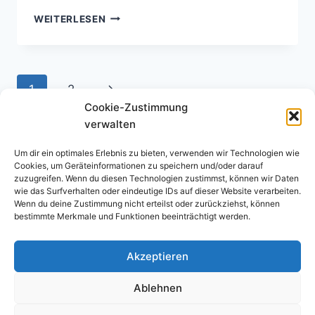
GLAUBE
WEITERLESEN
KOMMT
VOM…?
Seitennavigation
Nächste
1
2
Cookie-Zustimmung
Seite
verwalten
Um dir ein optimales Erlebnis zu bieten, verwenden wir Technologien wie
Cookies, um Geräteinformationen zu speichern und/oder darauf
zuzugreifen. Wenn du diesen Technologien zustimmst, können wir Daten
wie das Surfverhalten oder eindeutige IDs auf dieser Website verarbeiten.
Wenn du deine Zustimmung nicht erteilst oder zurückziehst, können
bestimmte Merkmale und Funktionen beeinträchtigt werden.
Impressum
Datenschutz­erklärung
Akzeptieren
Ablehnen