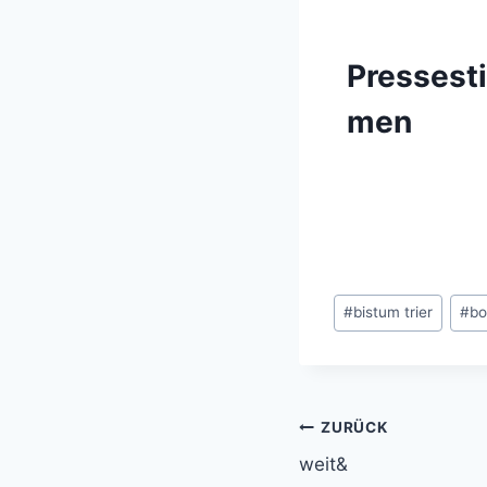
Pressest
men
Schlagworte:
#
bistum trier
#
bo
Beitragsnavi
ZURÜCK
weit&