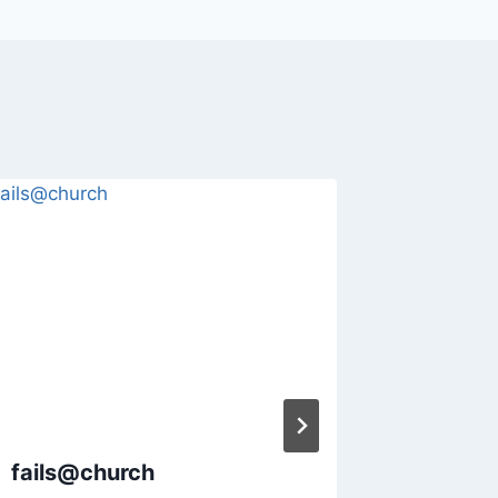
fails@church
auf reis