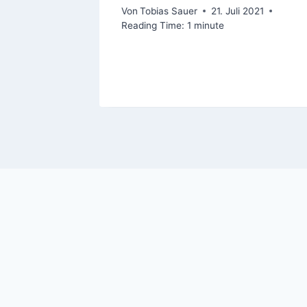
etry
Von
Tobias Sauer
21. Juli 2021
Reading Time:
1
minute
st 2021