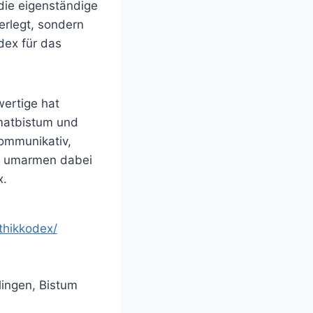
 die eigenständige
erlegt, sondern
dex für das
wertige hat
matbistum und
kommunikativ,
en umarmen dabei
x.
thikkodex/
lingen, Bistum