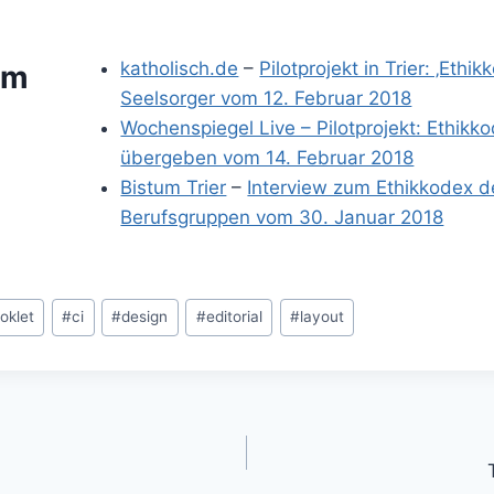
katholisch.de
–
Pilotprojekt in Trier: ‚Ethik
im
Seelsorger vom 12. Februar 2018
Wochenspiegel Live – Pilotprojekt: Ethikk
übergeben vom 14. Februar 2018
Bistum Trier
–
Interview zum Ethikkodex d
Berufsgruppen vom 30. Januar 2018
oklet
#
ci
#
design
#
editorial
#
layout
gation