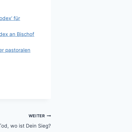
kodex‘ für
odex an Bischof
er pastoralen
WEITER
Tod, wo ist Dein Sieg?