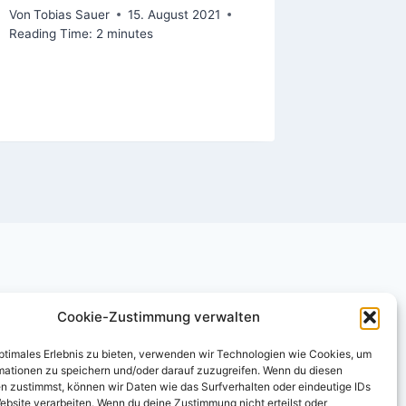
reises
Von
Tobias Sauer
15. August 2021
Reading Time:
2
minutes
Von
Tobias
Reading Ti
Cookie-Zustimmung verwalten
optimales Erlebnis zu bieten, verwenden wir Technologien wie Cookies, um
mationen zu speichern und/oder darauf zuzugreifen. Wenn du diesen
n zustimmst, können wir Daten wie das Surfverhalten oder eindeutige IDs
ebsite verarbeiten. Wenn du deine Zustimmung nicht erteilst oder