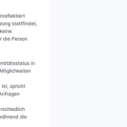
nreflektiert
ung stattfindet,
 keine
ür die Person
entitätsstatus in
 Möglichkeiten
ist, spricht
 Anfragen
rschiedlich
 während die