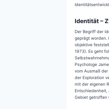
Identitätsentwick
Identität –
Der Begriff der I
geprägt worden. D
objektive feststel
1973). Es geht fo
Selbstwahrnehmun
Psychologe James 
vom Ausmaß der 
der Exploration v
mit der eigenen R
Entschiedenheit,
Gebiet getroffen