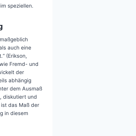
 im speziellen.
g
n maßgeblich
 als auch eine
.“ (Erikson,
sowie Fremd- und
ckelt der
eils abhängig
Unter dem Ausmaß
, diskutiert und
 ist das Maß der
ng in diesem