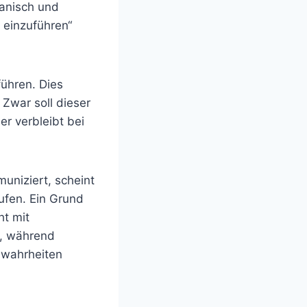
ganisch und
s einzuführen“
führen. Dies
 Zwar soll dieser
r verbleibt bei
uniziert, scheint
ufen. Ein Grund
ht mit
n, während
swahrheiten