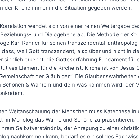
n der Kirche immer in die Situation gegeben werden.
Korrelation wendet sich von einer reinen Weitergabe d
 Beziehungs- und Dialogebene ab. Die Methode der Korr
loge Karl Rahner für seinen transzendental-anthropolog
, dass, weil Gott transzendent, also über und nicht in de
 sinnlich erkennt, die Gotteserfahrung Fundament für
utives Element für die Kirche ist. Kirche ist von Jesus C
Gemeinschaft der Gläubigen“. Die Glaubenswahrheiten 
m Schönen & Wahrem und dem was kommen wird, der M
onkretem.
eten Weltanschauung der Menschen muss Katechese in e
tatt im Monolog das Wahre und Schöne zu präsentieren.
hrem Selbstverständnis, der Anregung zu einer christlich
alog nachkommen kann, bedarf es ein solides Fachwis