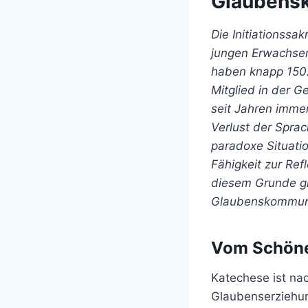
Glaubensk
Die Initiationss
jungen Erwachsene
haben knapp 150.
Mitglied in der 
seit Jahren imme
Verlust der Sprac
paradoxe Situatio
Fähigkeit zur Refl
diesem Grunde gi
Glaubenskommuni
Vom Schöne
Katechese ist nac
Glaubenserziehun