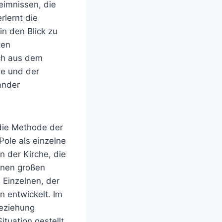
imnissen, die
rlernt die
n den Blick zu
ten
ch aus dem
he und der
ander
 die Methode der
Pole als einzelne
n der Kirche, die
inen großen
 Einzelnen, der
 entwickelt. Im
Beziehung
tuation gestellt