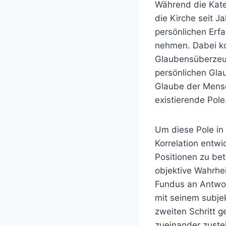
Während die Kat
die Kirche seit J
persönlichen Erf
nehmen. Dabei kons
Glaubensüberzeu
persönlichen Gla
Glaube der Mensc
existierende Pole
Um diese Pole in 
Korrelation entwi
Positionen zu bet
objektive Wahrhe
Fundus an Antwor
mit seinem subje
zweiten Schritt g
zueinander zustel