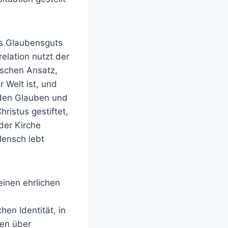
es Glaubensguts
elation nutzt der
ischen Ansatz,
r Welt ist, und
 den Glauben und
hristus gestiftet,
der Kirche
ensch lebt
inen ehrlichen
en Identität, in
sen über