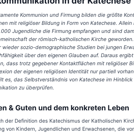
ommunikation in der Katechese
akramente Kommunion und Firmung bilden die größte Kon
n mit religiöser Bildung in Form von Katechese. Allein 
000 Jugendliche die Firmung empfangen und sind dami
Gemeinschaft der römisch-katholischen Kirche geworden
r wieder sozio-demographische Studien bei jungen Er
hfähigkeit über den eigenen Glauben auf. Daraus ergibt 
n, dass trotz gegebener Kontaktflächen mit religiöser B
exion der eigenen religiösen Identität nur partiell vorha
lt es, das Selbstverständnis von Katechese im Hinblic
kation zu überprüfen.
n & Guten und dem konkreten Leben
h der Definition des Katechismus der Katholischen Kirc
g von Kindern, Jugendlichen und Erwachsenen, die vor