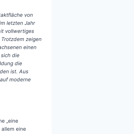
taktfläche von
im letzten Jahr
t vollwertiges
. Trotzdem zeigen
wachsenen einen
sich die
ildung die
nden ist. Aus
k auf moderne
he „eine
 allem eine