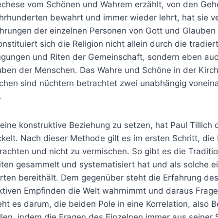
echese vom Schönen und Wahrem erzählt, von den Gehe
ahrhunderten bewahrt und immer wieder lehrt, hat sie ve
ahrungen der einzelnen Personen von Gott und Glauben i
tituiert sich die Religion nicht allein durch die tradier
gungen und Riten der Gemeinschaft, sondern eben au
uben der Menschen. Das Wahre und Schöne in der Kirc
hen sind nüchtern betrachtet zwei unabhängig vonein
.
eine konstruktive Beziehung zu setzen, hat Paul Tillich
ckelt. Nach dieser Methode gilt es im ersten Schritt, die 
rachten und nicht zu vermischen. So gibt es die Traditio
iten gesammelt und systematisiert hat und als solche e
ten bereithält. Dem gegenüber steht die Erfahrung des
ktiven Empfinden die Welt wahrnimmt und daraus Fragen
eht es darum, die beiden Pole in eine Korrelation, also 
len, indem die Fragen des Einzelnen immer aus seiner Si