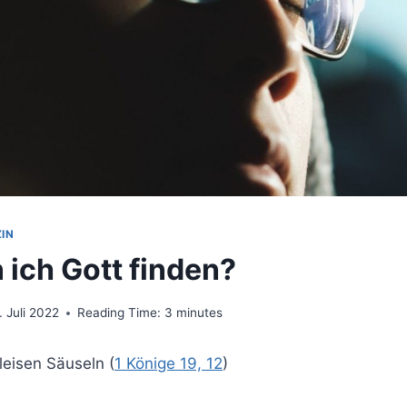
IN
 ich Gott finden?
. Juli 2022
Reading Time:
3
minutes
leisen Säuseln (
1 Könige 19, 12
)