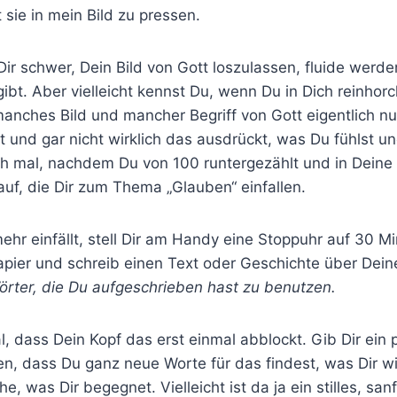
t sie in mein Bild zu pressen.
s Dir schwer, Dein Bild von Gott loszulassen, fluide werde
 gibt. Aber vielleicht kennst Du, wenn Du in Dich reinhor
anches Bild und mancher Begriff von Gott eigentlich nu
st und gar nicht wirklich das ausdrückt, was Du fühlst un
ch mal, nachdem Du von 100 runtergezählt und in Dein
 auf, die Dir zum Thema „Glauben“ einfallen.
ehr einfällt, stell Dir am Handy eine Stoppuhr auf 30 M
Papier und schreib einen Text oder Geschichte über Dei
örter, die Du aufgeschrieben hast zu benutzen.
l, dass Dein Kopf das erst einmal abblockt. Gib Dir ei
n, dass Du ganz neue Worte für das findest, was Dir wic
he, was Dir begegnet. Vielleicht ist da ja ein stilles, san