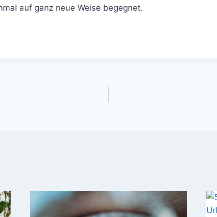
hmal auf ganz neue Weise begegnet.
gation