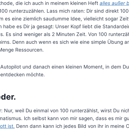
thode, die ich auch in meinem kleinen Heft
alles außer 
 100 runterzuzählen. Lass mich raten: Dir sind direkt 10
um es eine ziemlich saudumme Idee, vielleicht sogar Ze
ch habe es Dir ja gesagt: Unser Kopf liebt die Standardei
s. Es sind weniger als 2 Minuten Zeit. Von 100 runterzäh
irns. Denn auch wenn es sich wie eine simple Übung an
 Menge Ressourcen.
 Autopilot und danach einen kleinen Moment, in dem D
 entdecken möchte.
der.
r: Nur, weil Du einmal von 100 runterzählst, wirst Du nic
matismus. Ich selbst kann von mir sagen, dass es mir g
tt ist.
Denn dann kann ich jedes Bild von ihr in meine C