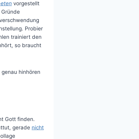
beten
vorgestellt
0 Gründe
itverschwendung
nstellung. Probier
len trainiert den
hört, so braucht
u genau hinhören
ht Gott finden.
uttut, gerade
nicht
ollage