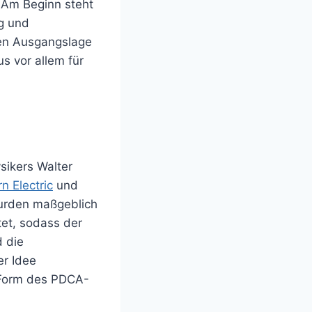
 Am Beginn steht
g und
uen Ausgangslage
s vor allem für
ikers Walter
n Electric
und
wurden maßgeblich
et, sodass der
 die
er Idee
 Form des PDCA-