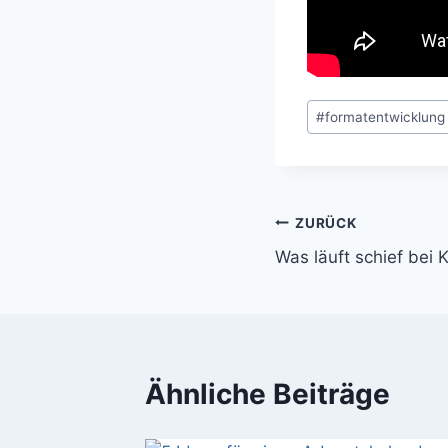
Schlagworte:
#
formatentwicklung
Beitragsnavi
ZURÜCK
Was läuft schief bei K
Ähnliche Beiträge