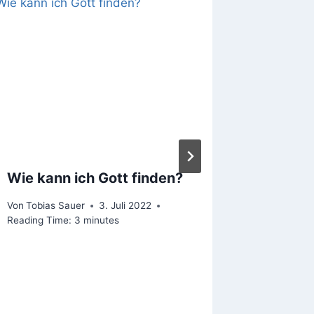
Wie kann ich Gott finden?
Beten ü
Von
Tobias Sauer
3. Juli 2022
Von
Tobias
Reading Time:
3
minutes
Reading Ti