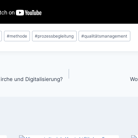
#
methode
#
prozessbegleitung
#
qualitätsmanagement
gation
irche und Digitalisierung?
Wof