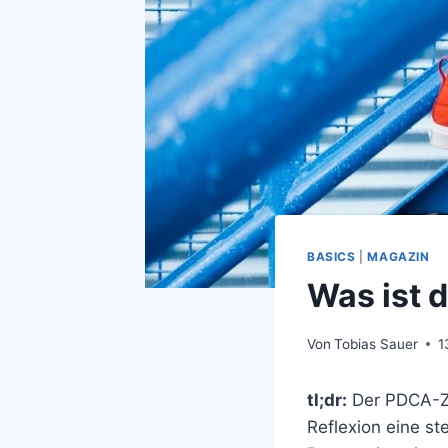
BASICS
|
MAGAZIN
Was ist 
Von
Tobias Sauer
1
tl;dr:
Der PDCA-Zy
Reflexion eine st