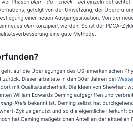
n vier Phasen
plan – do – check – act
einzeln betrachtet.
Vorhabens, gefolgt von der Umsetzung, der Überprüfun
estlegung einer neuen Ausgangssituation. Von der ne
 ein neues
plan
konzipiert werden. So ist der PDCA-Zyklu
Qualitätsverbesserung eine gute Methode.
erfunden?
geht auf die Überlegungen des US-amerkanischen Phys
zurück. Dieser arbeitete in den 30er Jahren bei
Wester
 dort mit Qualitätssicherheit. Die Ideen von Shewhart 
nten William Edwards Deming aufgegriffen und verbreit
ming-Kreis
bekannt ist. Deming selbst hat durchgehend
hart-Zyklus genutzt und so die eigentliche Herkunft d
nnoch hat Deming maßgeblichen Anteil an der aktuellen